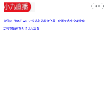
返回
小九直播
[腾讯]09月05日WNBA常规赛 达拉斯飞翼 - 金州女武神 全场录像
[加时赛]如有加时请点此观看