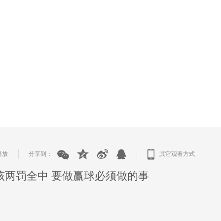
播放
分享到：
其它观看方式
|
|
该两罚全中 要做赢球必须做的事