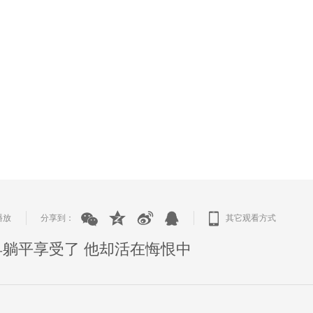
播放
分享到：
其它观看方式
|
|
躺平享受了 他却活在悔恨中