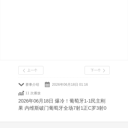
上一个
下一个
赛事介绍
2026年06月18日 01:16
11 次播放
2026年06月18日 爆冷！葡萄牙1-1民主刚
果 内维斯破门葡萄牙全场7射1正C罗3射0
正